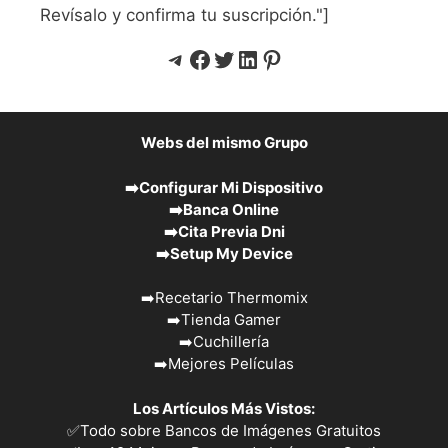
Revísalo y confirma tu suscripción."]
Telegram
Facebook
Twitter
LinkedIn
Pinterest
Webs del mismo Grupo
➡️
Configurar Mi Dispositivo
➡️
Banca Online
➡️
Cita Previa Dni
➡️
Setup My Device
➡️
Recetario Thermomix
➡️
Tienda Gamer
➡️
Cuchillería
➡️
Mejores Películas
Los Artículos Más Vistos:
✅
Todo sobre Bancos de Imágenes Gratuitos