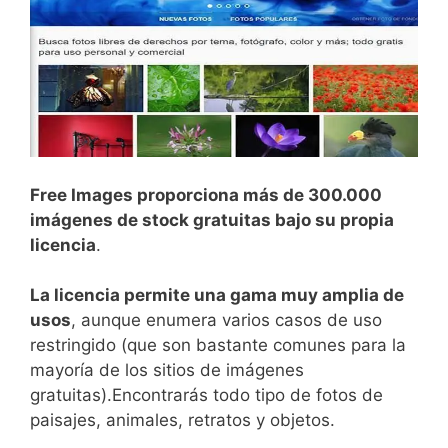
Free Images proporciona más de 300.000
imágenes de stock gratuitas bajo su propia
licencia
.
La licencia permite una gama muy amplia de
usos
, aunque enumera varios casos de uso
restringido (que son bastante comunes para la
mayoría de los sitios de imágenes
gratuitas).
En
cont
rar
ás
to
do
tip
o
de
f
otos
de
pa
is
aj
es
,
anim
ales
,
ret
rat
os
y
obj
et
os
.