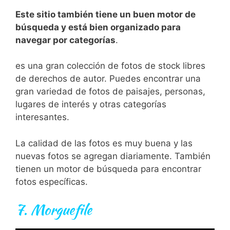
Este sitio también tiene un buen motor de
búsqueda y está bien organizado para
navegar por categorías
.
es
un
a
gran
co
le
cci
ón
de
f
otos
de
stock
lib
res
de
dere
ch
os
de
aut
or
.
P
ued
es
enc
ont
rar
un
a
gran
varied
ad
de
f
otos
de
pa
is
aj
es
,
person
as
,
lug
ares
de
inter
és
y
o
tr
as
categor
í
as
int
e
res
antes
.
La
cal
idad
de
las
f
otos
es
m
uy
bu
ena
y
las
n
ue
vas
f
otos
se
agre
gan
di
ar
iam
ente
.
T
amb
i
én
t
ien
en
un
motor
de
b
ú
squ
eda
para
enc
ont
rar
f
otos
es
pec
í
f
icas
.
7.
Morguefile