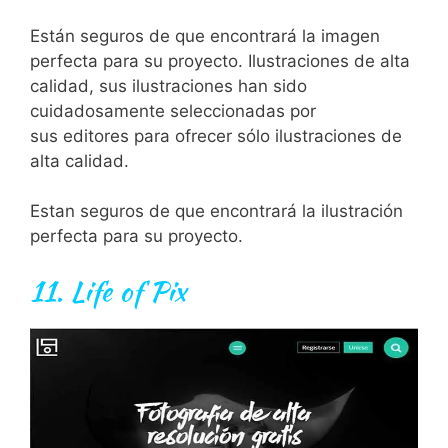
Están se
g
uro
s
de
que
enc
ont
rar
á
la
imag
en
perfect
a
para
su
pro
y
ect
o
.
Il
ust
rac
ion
es
de
alt
a
cal
idad, sus
il
ust
rac
ion
es
h
an
sid
o
cu
id
ados
ament
e
se
le
cc
ion
adas
por
sus
edit
ores
para
of
re
cer
s
ó
lo
il
ust
rac
ion
es
de
alt
a
cal
idad
.
Est
an
se
g
uro
s
de
que
enc
ont
rar
á
la
il
ust
rac
i
ón
perfect
a
para
su
pro
y
ect
o
.
11.
Life of Pix