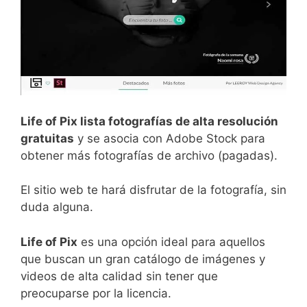
Life of Pix lista fotografías de alta resolución
gratuitas
y se asocia con Adobe Stock para
obtener más fotografías de archivo (pagadas).
El
sit
io
web
te hará disfrutar de la fotografía
,
sin
duda alguna
.
Life of Pix
es
un
a
op
ci
ón
ideal
para
aqu
ell
os
que
bus
can
un
gran
cat
á
log
o
de
im
á
gen
es
y
videos
de
alt
a
cal
idad
sin
t
ener
que
pre
oc
up
arse
por
la
lic
encia
.