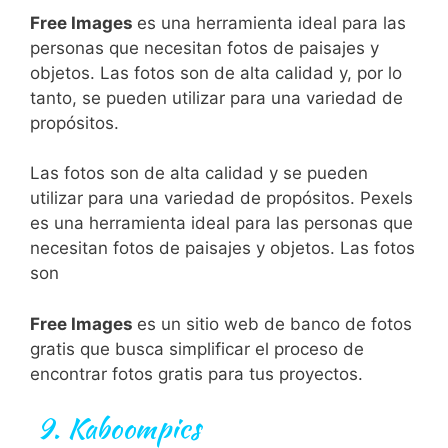
Free Images
es
un
a
her
ram
ient
a
ideal
para
las
person
as
que
ne
ces
itan
f
otos
de
pa
is
aj
es
y
obj
et
os
.
Las
f
otos
son
de
alt
a
cal
idad
y
,
por
lo
t
anto
,
se
p
ued
en
util
iz
ar
para
un
a
varied
ad
de
prop
ó
sit
os
.
Las
f
otos
son
de
alt
a
cal
idad
y
se
p
ued
en
util
iz
ar
para
un
a
varied
ad
de
prop
ó
sit
os
.
P
ex
els
es
un
a
her
ram
ient
a
ideal
para
las
person
as
que
ne
ces
itan
f
otos
de
pa
is
aj
es
y
obj
et
os
.
Las
f
otos
son
Free Images
es
un
sit
io
web
de
ban
co
de
f
otos
grat
is
que
bus
ca
simpl
ific
ar
el
pro
ces
o
de
enc
ont
rar
f
otos
grat
is
para
t
us
pro
y
ect
os
.
9.
Kaboompics