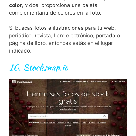
color
, y dos, proporciona una paleta
complementaria de colores en la foto.
Si
bus
cas
f
otos
e
il
ust
rac
ion
es
para
tu
web
,
per
i
ó
d
ico
,
rev
ista
,
lib
ro
electr
ón
ico
,
port
ada
o
p
á
g
ina
de
lib
ro
,
ent
on
ces
est
ás
en
el
l
ugar
indic
ado
.
10.
Stocksnap.io