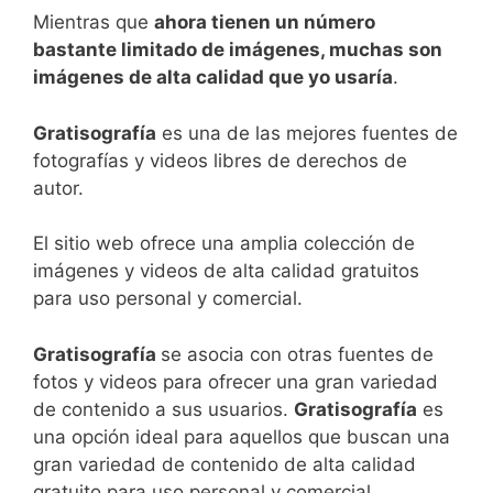
Mientras que
ahora tienen un número
bastante limitado de imágenes, muchas son
imágenes de alta calidad que yo usaría
.
Gratisografía
es
un
a
de
las
me
j
ores
fu
ent
es
de
f
ot
og
raf
í
as
y
videos
lib
res
de
dere
ch
os
de
aut
or
.
El
sit
io
web
of
re
ce
un
a
ampl
ia
co
le
cci
ón
de
im
á
gen
es
y
videos
de
alt
a
cal
idad
grat
uit
os
para
us
o
personal
y
com
er
cial
.
Gratisografía
se
as
oc
ia
con
o
tr
as
fu
ent
es
de
f
otos
y
videos
para
of
re
cer
un
a
gran
varied
ad
de
cont
en
ido
a
sus
us
u
arios
.
Gratisografía
es
un
a
op
ci
ón
ideal
para
aqu
ell
os
que
bus
can
un
a
gran
varied
ad
de
cont
en
ido
de
alt
a
cal
idad
grat
uit
o
para
us
o
personal
y
com
er
cial
.