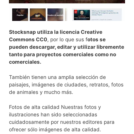
Stocksnap utiliza la licencia Creative
Commons CC0
, por lo que sus f
otos se
pueden descargar, editar y utilizar libremente
tanto para proyectos comerciales como no
comerciales.
T
amb
i
én
tienen
un
a
ampl
ia
se
le
cci
ón
de
pa
is
aj
es
,
im
á
gen
es
de
c
i
ud
ades
,
ret
rat
os
,
f
otos
de
anim
ales
y
much
o
m
ás
.
F
otos
de
alt
a
cal
idad
N
u
est
ras
f
otos
y
il
ust
rac
ion
es
h
an
sid
o
se
le
cc
ion
adas
cu
id
ados
ament
e
por
nu
est
ros
edit
ores
para
of
re
cer
s
ó
lo
im
á
gen
es
de
alt
a
cal
idad
.