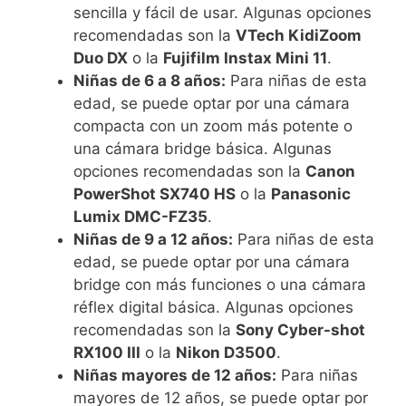
sencilla y fácil de usar. Algunas opciones
recomendadas son la
VTech KidiZoom
Duo DX
o la
Fujifilm Instax Mini 11
.
Niñas de 6 a 8 años:
Para niñas de esta
edad, se puede optar por una cámara
compacta con un zoom más potente o
una cámara bridge básica. Algunas
opciones recomendadas son la
Canon
PowerShot SX740 HS
o la
Panasonic
Lumix DMC-FZ35
.
Niñas de 9 a 12 años:
Para niñas de esta
edad, se puede optar por una cámara
bridge con más funciones o una cámara
réflex digital básica. Algunas opciones
recomendadas son la
Sony Cyber-shot
RX100 III
o la
Nikon D3500
.
Niñas mayores de 12 años:
Para niñas
mayores de 12 años, se puede optar por