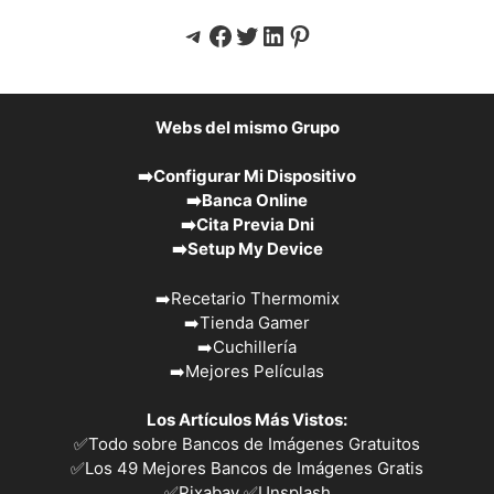
Telegram
Facebook
Twitter
LinkedIn
Pinterest
Webs del mismo Grupo
➡️
Configurar Mi Dispositivo
➡️
Banca Online
➡️
Cita Previa Dni
➡️
Setup My Device
➡️
Recetario Thermomix
➡️
Tienda Gamer
➡️
Cuchillería
➡️
Mejores Películas
Los Artículos Más Vistos:
✅
Todo sobre Bancos de Imágenes Gratuitos
✅
Los 49 Mejores Bancos de Imágenes Gratis
✅Pixabay
✅Unsplash