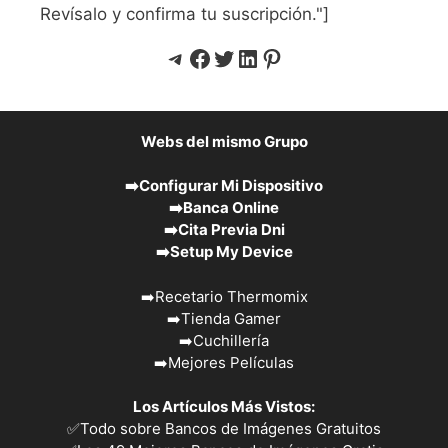
Revísalo y confirma tu suscripción."]
Telegram
Facebook
Twitter
LinkedIn
Pinterest
Webs del mismo Grupo
➡️
Configurar Mi Dispositivo
➡️
Banca Online
➡️
Cita Previa Dni
➡️
Setup My Device
➡️
Recetario Thermomix
➡️
Tienda Gamer
➡️
Cuchillería
➡️
Mejores Películas
Los Artículos Más Vistos:
✅
Todo sobre Bancos de Imágenes Gratuitos