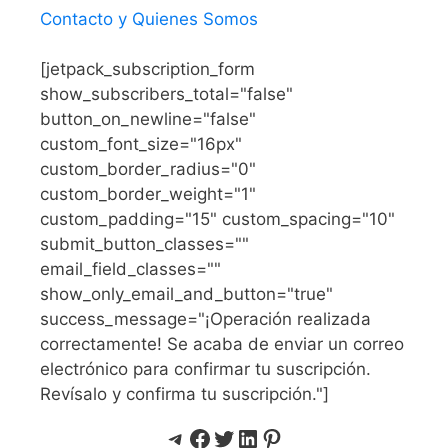
Contacto y Quienes Somos
[jetpack_subscription_form
show_subscribers_total="false"
button_on_newline="false"
custom_font_size="16px"
custom_border_radius="0"
custom_border_weight="1"
custom_padding="15" custom_spacing="10"
submit_button_classes=""
email_field_classes=""
show_only_email_and_button="true"
success_message="¡Operación realizada
correctamente! Se acaba de enviar un correo
electrónico para confirmar tu suscripción.
Revísalo y confirma tu suscripción."]
Telegram
Facebook
Twitter
LinkedIn
Pinterest