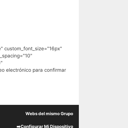
e" custom_font_size="16px"
_spacing="10"
e"
o electrónico para confirmar
Webs del mismo Grupo
➡️
Configurar Mi Dispositivo