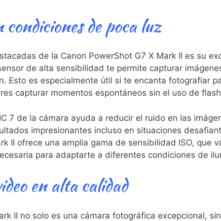
 condiciones de ⁣poca luz
destacadas de ‌la Canon PowerShot G7 X Mark II‌ es su ex
ensor de alta⁢ sensibilidad te permite capturar imágenes​
. Esto ‌es especialmente útil⁢ si te ⁣encanta‍ fotografiar
res capturar momentos espontáneos⁢ sin ‌el uso de flash
C 7 de la cámara ayuda‍ a ‌reducir el ruido ⁣en las imáge
sultados‍ impresionantes incluso en situaciones desafia
 II ofrece una amplia gama de sensibilidad ISO, ​que‌ v
d necesaria para adaptarte a diferentes condiciones de il
deo en⁣ alta‌ calidad
II no solo es ‍una cámara ‍fotográfica excepcional, sin