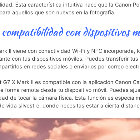
lidad. Esta característica intuitiva hace ​que la Canon 
o para aquellos‍ que son nuevos en la fotografía.
compatibilidad ‍con dispositivos m
 II viene con conectividad Wi-Fi y NFC incorporada, lo
stante con tus dispositivos móviles. Puedes transferir tus
partirlos ⁣en redes sociales o enviarlos por correo⁤ electr
G7⁣ X Mark​ II es compatible con la aplicación ‍Canon C
e forma remota desde tu dispositivo móvil. Puedes ajust
idad de tocar la⁢ cámara física. Esta función‌ es especialm
e vida silvestre, donde necesitas estar a ‌cierta distanc