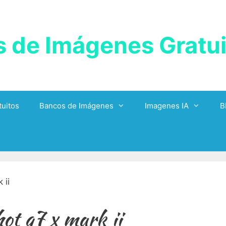
 de Imágenes Gratui
uitos
Bancos de Imágenes
Imagenes IA
B
ot g7 x mark ii