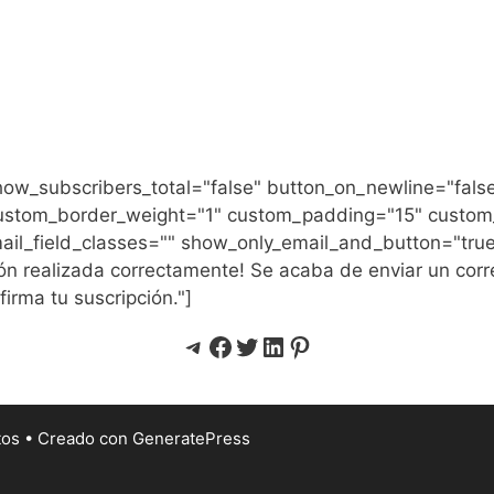
how_subscribers_total="false" button_on_newline="fals
ustom_border_weight="1" custom_padding="15" custom
ail_field_classes="" show_only_email_and_button="tru
 realizada correctamente! Se acaba de enviar un corre
firma tu suscripción."]
Telegram
Facebook
Twitter
LinkedIn
Pinterest
tos
• Creado con
GeneratePress