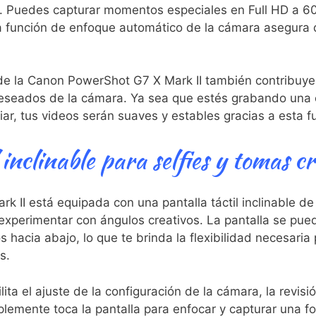
d. Puedes capturar momentos especiales‌ en Full ⁣HD a 60p
a función de enfoque ⁤automático de la ‌cámara ⁢asegura
de la Canon PowerShot G7 X Mark II también contribuye‌ a
eseados‌ de la cámara.​ Ya sea‍ que estés grabando una 
ar, tus videos serán suaves y estables ‌gracias a‌ esta f
 ‌inclinable para selfies y tomas c
rk II está equipada‍ con una pantalla táctil inclinable d
y experimentar​ con ángulos creativos. La pantalla se pued
 ‍hacia abajo, lo que te⁣ brinda la flexibilidad necesari
s.
lita el ajuste de ⁤la configuración de la ⁤cámara, la revis
emente toca‌ la pantalla para enfocar y capturar una fo