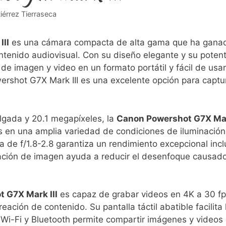
iérrez Tierraseca
II
es una cámara⁣ compacta de alta gama que ha ganad
ntenido audiovisual. Con⁢ su diseño elegante y su poten
de⁣ imagen y video en un formato portátil y fácil de usa
ershot G7X Mark III ⁤es una excelente opción para cap
gada y 20.1 megapíxeles, ‍la
Canon Powershot G7X Mar
 ‍en una amplia variedad de condiciones de iluminación.
 de f/1.8-2.8 garantiza un rendimiento excepcional incl
zación ⁣de imagen ayuda a reducir el ‌desenfoque causad
 G7X Mark III
es ⁤capaz de grabar ​videos en 4K ⁣a⁤ 30 fp
eación de contenido. Su‍ pantalla táctil abatible facilita la
Wi-Fi y Bluetooth permite compartir imágenes y videos de⁢