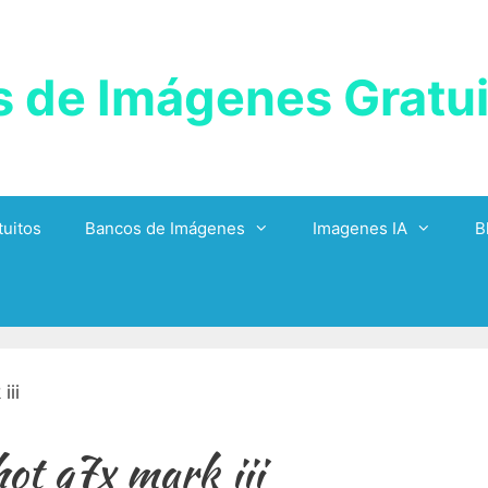
 de Imágenes Gratui
uitos
Bancos de Imágenes
Imagenes IA
B
ot g7x mark iii