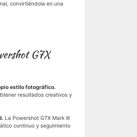
al, convirtiéndola en‍ una
owershot G7X
pio estilo fotográfico.
obtener resultados creativos y
d.
La Powershot G7X Mark⁢ III
ático continuo y seguimiento