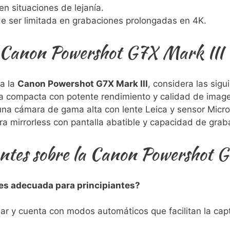
en⁤ situaciones de lejanía.
e ser limitada en⁢ grabaciones prolongadas en ‍4K.
la Canon Powershot G7X Mark⁣ III
⁢a la
Canon Powershot⁢ G7X Mark III
, considera las sigu
ra compacta con potente rendimiento y calidad de imag
una cámara de gama‍ alta con ​lente Leica y sensor Micro 
a mirrorless con pantalla abatible‍ y capacidad de grab
entes sobre la ‍Canon Powershot 
 es⁣ adecuada para principiantes?
sar y cuenta con⁢ modos automáticos‍ que ⁤facilitan⁢ la c