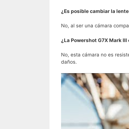
¿Es⁣ posible cambiar ⁢la lent
No, ​al‌ ser una cámara compac
¿La Powershot G7X Mark⁤ III 
No, esta‍ cámara ‍no es resiste
daños.