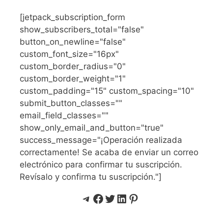
[jetpack_subscription_form
show_subscribers_total="false"
button_on_newline="false"
custom_font_size="16px"
custom_border_radius="0"
custom_border_weight="1"
custom_padding="15" custom_spacing="10"
submit_button_classes=""
email_field_classes=""
show_only_email_and_button="true"
success_message="¡Operación realizada
correctamente! Se acaba de enviar un correo
electrónico para confirmar tu suscripción.
Revísalo y confirma tu suscripción."]
Telegram
Facebook
Twitter
LinkedIn
Pinterest