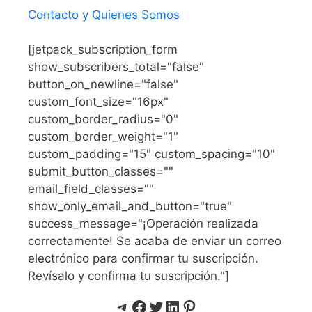
Contacto y Quienes Somos
[jetpack_subscription_form
show_subscribers_total="false"
button_on_newline="false"
custom_font_size="16px"
custom_border_radius="0"
custom_border_weight="1"
custom_padding="15" custom_spacing="10"
submit_button_classes=""
email_field_classes=""
show_only_email_and_button="true"
success_message="¡Operación realizada
correctamente! Se acaba de enviar un correo
electrónico para confirmar tu suscripción.
Revísalo y confirma tu suscripción."]
Telegram
Facebook
Twitter
LinkedIn
Pinterest