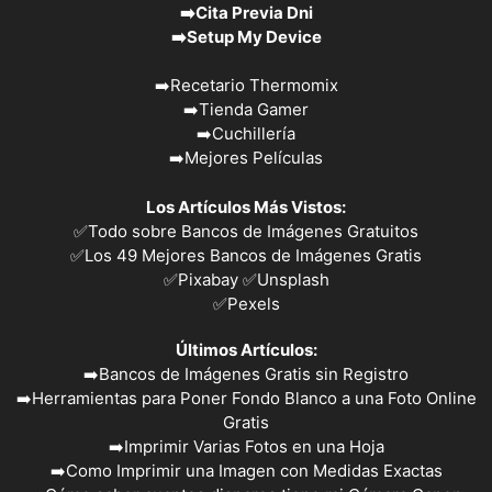
➡️
Cita Previa Dni
➡️
Setup My Device
➡️
Recetario Thermomix
➡️
Tienda Gamer
➡️
Cuchillería
➡️
Mejores Películas
Los Artículos Más Vistos:
✅
Todo sobre Bancos de Imágenes Gratuitos
✅
Los 49 Mejores Bancos de Imágenes Gratis
✅Pixabay
✅Unsplash
✅
Pexels
Últimos Artículos:
➡️
Bancos de Imágenes Gratis sin Registro
➡️
Herramientas para Poner Fondo Blanco a una Foto Online
Gratis
➡️
Imprimir Varias Fotos en una Hoja
➡️
Como Imprimir una Imagen con Medidas Exactas