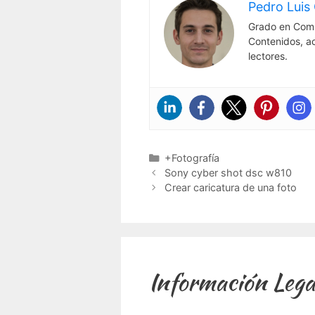
Pedro Luis 
Grado en Comu
Contenidos, a
lectores.
Categorías
+Fotografía
Sony cyber shot dsc w810
Crear caricatura de una foto
Información Lega