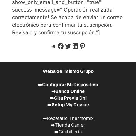
show_only_email_and_button="true"
success_message="¡Operación realizada
correctamente! Se acaba de enviar un correo
electrónico para confirmar tu suscripción.
Revísalo y confirma tu suscripción."]
Telegram
Facebook
Twitter
LinkedIn
Pinterest
Webs del mismo Grupo
➡️
Configurar Mi Dispositivo
➡️
Banca Online
➡️
Cita Previa Dni
➡️
Setup My Device
➡️
Recetario Thermomix
➡️
Tienda Gamer
➡️
Cuchillería