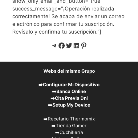
show_only_email_and_button="true"
success_message="¡Operación realizada
correctamente! Se acaba de enviar un correo
electrónico para confirmar tu suscripción.
Revísalo y confirma tu suscripción."]
Telegram
Facebook
Twitter
LinkedIn
Pinterest
Webs del mismo Grupo
➡️
Configurar Mi Dispositivo
➡️
Banca Online
➡️
Cita Previa Dni
➡️
Setup My Device
➡️
Recetario Thermomix
➡️
Tienda Gamer
➡️
Cuchillería