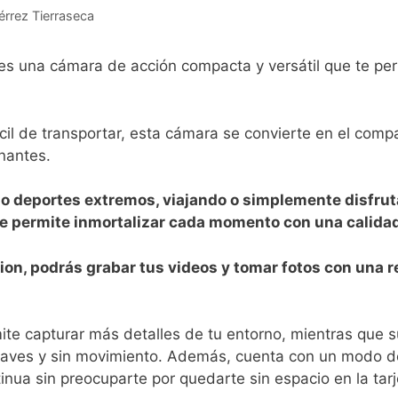
érrez Tierraseca
s una cámara de acción compacta y versátil que ‍te ⁢perm
ácil de transportar, esta cámara se convierte en el com
antes.‍
o deportes extremos, viajando o simplemente disfruta
 te permite inmortalizar cada momento con una ‌calida
ion, podrás ⁤grabar‍ tus videos y ‌tomar⁢ fotos con una
mite capturar más ⁢detalles de tu⁤ entorno, mientras que 
aves y sin movimiento. Además, cuenta con‍ un modo de 
nua sin preocuparte ‌por quedarte sin espacio en la tar