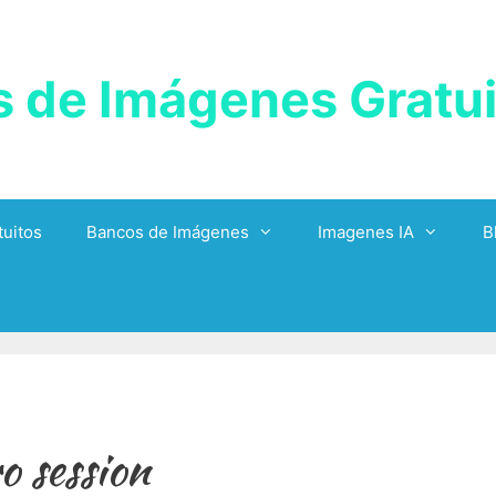
 de Imágenes Gratui
uitos
Bancos de Imágenes
Imagenes IA
B
o session