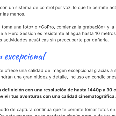
n un sistema de control ⁢por⁤ voz, lo que te permite act
r las manos. ⁤
, toma ‌una foto» o «GoPro, comienza la ‌grabación» y l
 a Hero Session es ⁣resistente al agua hasta‍ 10 metros
tus actividades‌ acuáticas ⁢sin preocuparte por dañarla.
​ excepcional
e ofrece una calidad de imagen⁤ excepcional gracias a s
tendrán una gran ​nitidez y detalle, incluso en​ condicione
a definición con una resolución de hasta 1440p a 30 c
 revivir tus aventuras con una calidad cinematográfica.
odo de captura continua que te permite tomar fotos en 
De esta manera, no⁢ te perderás ningún detalle‍ de tu