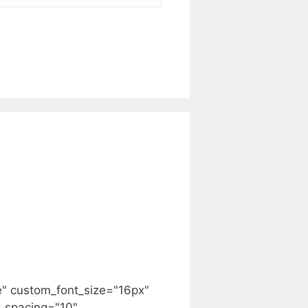
e" custom_font_size="16px"
_spacing="10"