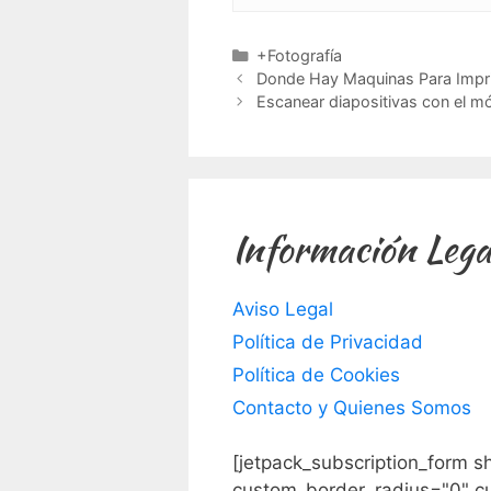
Categorías
+Fotografía
Donde Hay Maquinas Para Impri
Escanear diapositivas con el mó
Información Lega
Aviso Legal
Política de Privacidad
Política de Cookies
Contacto y Quienes Somos
[jetpack_subscription_form s
custom_border_radius="0" c