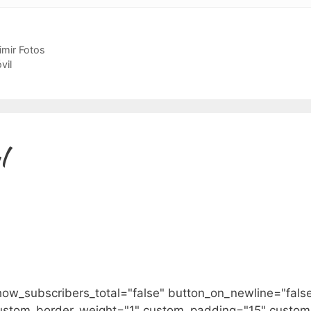
mir Fotos
vil
l
how_subscribers_total="false" button_on_newline="fals
ustom_border_weight="1" custom_padding="15" custom