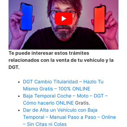
Te puede interesar estos trámites
relacionados con la venta de tu vehículo y la
DGT.
DGT Cambio Titularidad – Hazlo Tu
Mismo Gratis – 100% ONLINE
Baja Temporal Coche – Moto – DGT –
Cómo hacerlo ONLINE
Gratis.
Dar de Alta un Vehículo con Baja
Temporal – Manual Paso a Paso – Online
– Sin Citas ni Colas