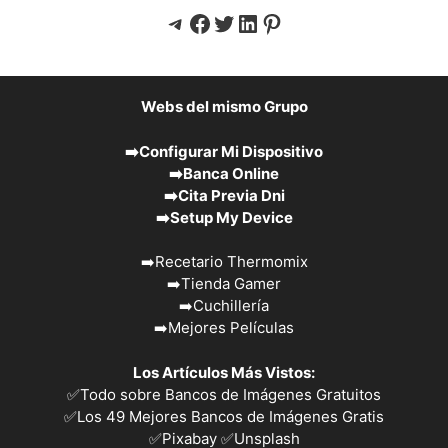
Telegram
Facebook
Twitter
LinkedIn
Pinterest
Webs del mismo Grupo
➡️
Configurar Mi Dispositivo
➡️
Banca Online
➡️
Cita Previa Dni
➡️
Setup My Device
➡️
Recetario Thermomix
➡️
Tienda Gamer
➡️
Cuchillería
➡️
Mejores Películas
Los Artículos Más Vistos:
✅
Todo sobre Bancos de Imágenes Gratuitos
✅
Los 49 Mejores Bancos de Imágenes Gratis
✅Pixabay
✅Unsplash