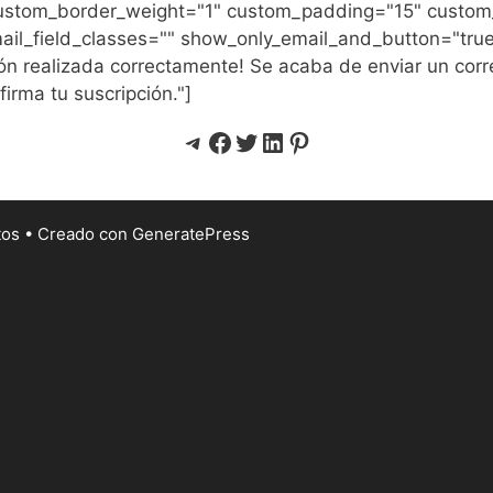
ustom_border_weight="1" custom_padding="15" custom
ail_field_classes="" show_only_email_and_button="tru
 realizada correctamente! Se acaba de enviar un corre
firma tu suscripción."]
Telegram
Facebook
Twitter
LinkedIn
Pinterest
tos
• Creado con
GeneratePress