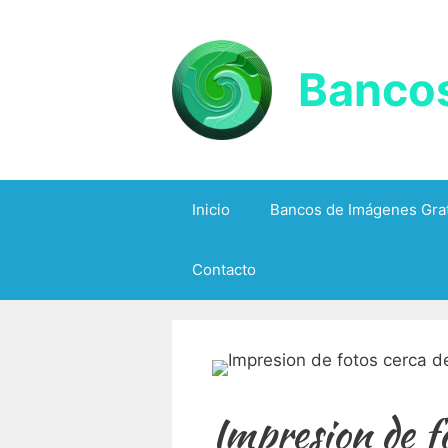
Saltar
al
contenido
Bancos
Inicio
Bancos de Imágenes Grat
Contacto
Impresion de f