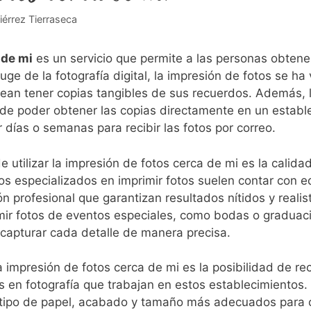
iérrez Tierraseca
 de mi
es un servicio que permite a las personas obtener
auge de la fotografía digital, la​ impresión de fotos se‌ 
an tener copias tangibles de⁢ sus recuerdos. Además, l
de poder obtener las copias directamente⁤ en un ⁢establ
r días o semanas para recibir las fotos por correo.
e utilizar la impresión de fotos cerca de‌ mi es la calida
os especializados en imprimir fotos suelen contar con eq
n profesional que garantizan resultados nítidos y reali
imir fotos de eventos especiales, como bodas⁣ o graduac
capturar cada detalle de manera precisa.
a impresión de fotos​ cerca de mi es la posibilidad de re
os en fotografía que trabajan en estos establecimientos
⁢ tipo de ⁤papel, acabado y tamaño más adecuados ⁤para c