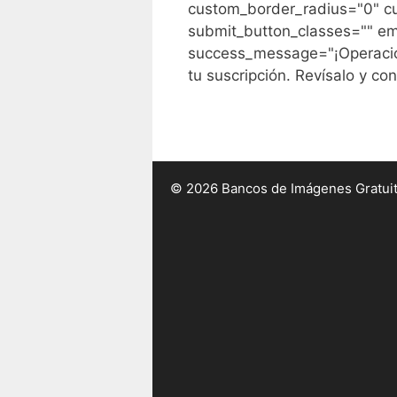
custom_border_radius="0" c
submit_button_classes="" em
success_message="¡Operación
tu suscripción. Revísalo y con
© 2026 Bancos de Imágenes Gratui