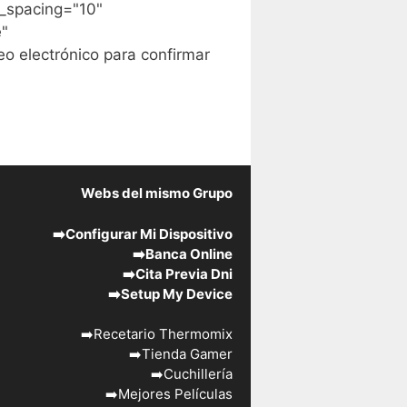
_spacing="10"
e"
o electrónico para confirmar
Webs del mismo Grupo
➡️
Configurar Mi Dispositivo
➡️
Banca Online
➡️
Cita Previa Dni
➡️
Setup My Device
➡️
Recetario Thermomix
➡️
Tienda Gamer
➡️
Cuchillería
➡️
Mejores Películas