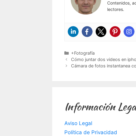
Contenidos, a
lectores.
Categorías
+Fotografía
Cómo juntar dos videos en iph
Cámara de fotos instantanea co
Información Lega
Aviso Legal
Política de Privacidad