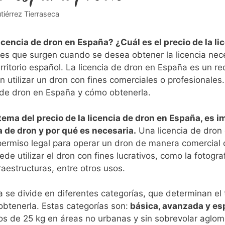
tiérrez Tierraseca
cencia⁣ de dron en España? ¿Cuál es el precio de la l
es que⁤ surgen cuando se desea ⁤obtener ⁣la licencia nec
rritorio español. La licencia de ​dron en España es un requ
utilizar un dron con fines comerciales o profesionales. ⁢
a‍ de dron​ en España y cómo obtenerla.
 ​tema del precio de la licencia de dron en España, e
 de dron y por qué es necesaria.
Una⁣ licencia de dron
rmiso legal‌ para operar un dron de manera⁢ comercial o
puede ⁤utilizar el dron con fines lucrativos, como la fotog
raestructuras, entre otros usos.
 se divide en diferentes categorías, que determinan‌ el t
obtenerla. Estas categorías son:
básica, avanzada y esp
s de 25 kg en‌ áreas no urbanas y sin sobrevolar aglom