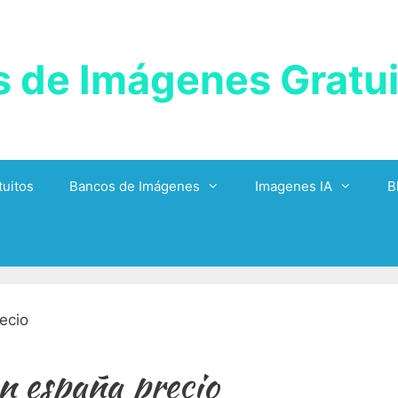
 de Imágenes Gratui
uitos
Bancos de Imágenes
Imagenes IA
B
on españa precio