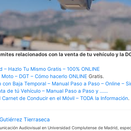
mites relacionados con la venta de tu vehículo y la D
d – Hazlo Tu Mismo Gratis – 100% ONLINE
– Moto – DGT – Cómo hacerlo ONLINE
Gratis.
o con Baja Temporal – Manual Paso a Paso – Online – Sin
nta de tú Vehículo – Manual Paso a Paso y ……
 Carnet de Conducir en el Móvil – TODA la Información
.
Gutiérrez Tierraseca
nicación Audiovisual en Universidad Complutense de Madrid, espec