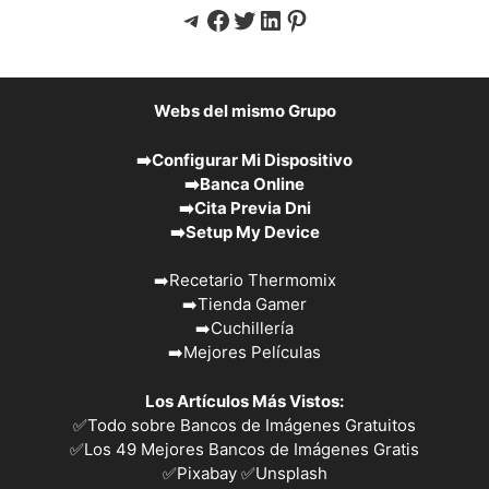
Telegram
Facebook
Twitter
LinkedIn
Pinterest
Webs del mismo Grupo
➡️
Configurar Mi Dispositivo
➡️
Banca Online
➡️
Cita Previa Dni
➡️
Setup My Device
➡️
Recetario Thermomix
➡️
Tienda Gamer
➡️
Cuchillería
➡️
Mejores Películas
Los Artículos Más Vistos:
✅
Todo sobre Bancos de Imágenes Gratuitos
✅
Los 49 Mejores Bancos de Imágenes Gratis
✅Pixabay
✅Unsplash