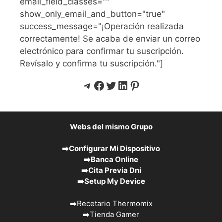
email_field_classes=""
show_only_email_and_button="true"
success_message="¡Operación realizada
correctamente! Se acaba de enviar un correo
electrónico para confirmar tu suscripción.
Revísalo y confirma tu suscripción."]
Telegram
Facebook
Twitter
LinkedIn
Pinterest
Webs del mismo Grupo
➡️
Configurar Mi Dispositivo
➡️
Banca Online
➡️
Cita Previa Dni
➡️
Setup My Device
➡️
Recetario Thermomix
➡️
Tienda Gamer