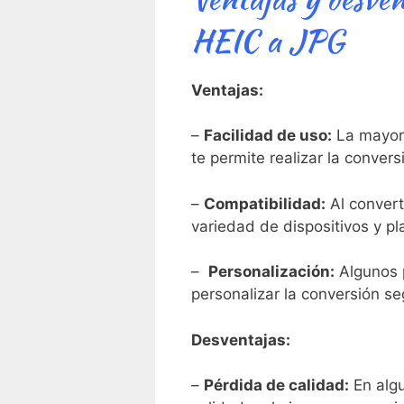
HEIC a JPG
Ventajas:
–
Facilidad de ⁣uso:
La⁢ mayorí
te permite⁤ realizar la ‌conve
–
Compatibilidad:
Al convert
variedad de ​dispositivos y p
– ⁤
Personalización:
Algunos 
personalizar la conversión s
Desventajas:
–
Pérdida de calidad:
En algu