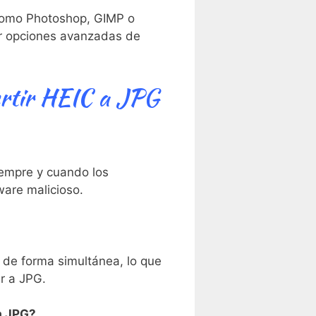
como Photoshop, GIMP o⁢
cer opciones avanzadas de
ertir HEIC a JPG
siempre y cuando los
ware malicioso.
 de forma⁤ simultánea, lo que
ir a JPG.
 a JPG?