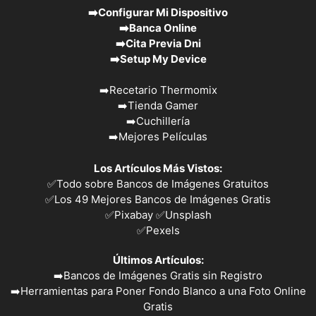
➡️
Configurar Mi Dispositivo
➡️
Banca Online
➡️
Cita Previa Dni
➡️
Setup My Device
➡️
Recetario Thermomix
➡️
Tienda Gamer
➡️
Cuchillería
➡️
Mejores Películas
Los Artículos Más Vistos:
✅
Todo sobre Bancos de Imágenes Gratuitos
✅
Los 49 Mejores Bancos de Imágenes Gratis
✅Pixabay
✅Unsplash
✅
Pexels
Últimos Artículos:
➡️
Bancos de Imágenes Gratis sin Registro
➡️
Herramientas para Poner Fondo Blanco a una Foto Online
Gratis