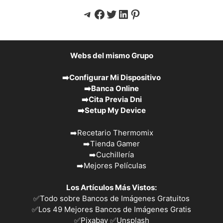
Telegram
Facebook
Twitter
LinkedIn
Pinterest
Webs del mismo Grupo
➡️
Configurar Mi Dispositivo
➡️
Banca Online
➡️
Cita Previa Dni
➡️
Setup My Device
➡️
Recetario Thermomix
➡️
Tienda Gamer
➡️
Cuchillería
➡️
Mejores Películas
Los Artículos Más Vistos:
✅
Todo sobre Bancos de Imágenes Gratuitos
✅
Los 49 Mejores Bancos de Imágenes Gratis
✅Pixabay
✅Unsplash