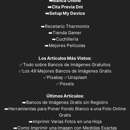
➡️
Banca Online
➡️
Cita Previa Dni
➡️
Setup My Device
➡️
Recetario Thermomix
➡️
Tienda Gamer
➡️
Cuchillería
➡️
Mejores Películas
Los Artículos Más Vistos:
✅
Todo sobre Bancos de Imágenes Gratuitos
✅
Los 49 Mejores Bancos de Imágenes Gratis
✅Pixabay
✅Unsplash
✅
Pexels
Últimos Artículos:
➡️
Bancos de Imágenes Gratis sin Registro
➡️
Herramientas para Poner Fondo Blanco a una Foto Online
Gratis
➡️
Imprimir Varias Fotos en una Hoja
➡️
Como Imprimir una Imagen con Medidas Exactas