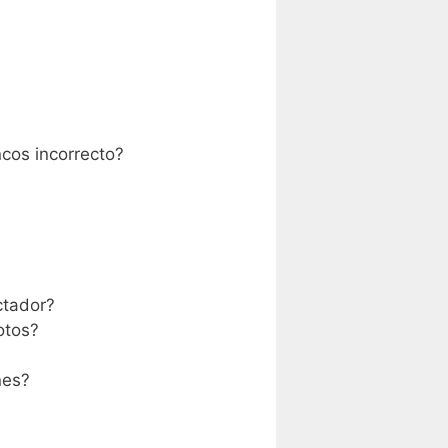
cos incorrecto?
ctador?
otos?
?
nes?