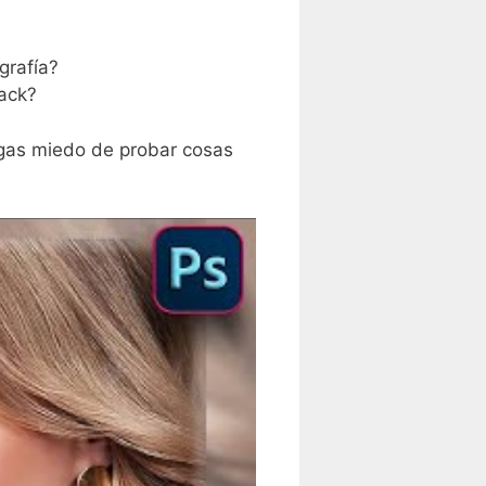
grafía?
back?
engas miedo de probar cosas