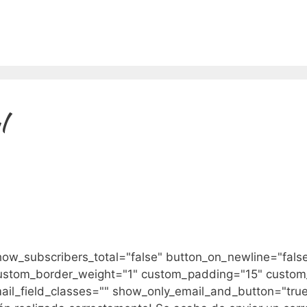
l
how_subscribers_total="false" button_on_newline="fals
ustom_border_weight="1" custom_padding="15" custom
ail_field_classes="" show_only_email_and_button="tru