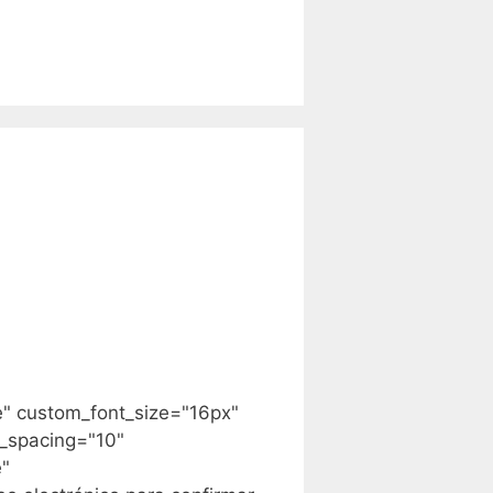
e" custom_font_size="16px"
_spacing="10"
e"