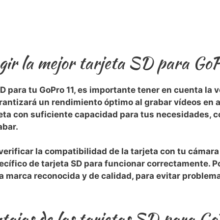
gir la mejor tarjeta SD para GoP
 SD para tu GoPro 11, es importante​ tener en cuenta la v
​garantizará​ un rendimiento óptimo al grabar vídeos‍ en
rjeta ​con suficiente capacidad para tus ⁢necesidades,
abar.
erificar la compatibilidad‍ de ⁣la tarjeta‍ con tu cámar
cífico de tarjeta SD ⁢para funcionar correctamente.‌ 
na ⁤marca reconocida y de calidad, para evitar problem
ntajas de las tarjetas SD para Go