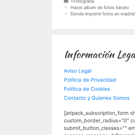
Categorías
+Fotografía
Hacer album de fotos barato
Dónde imprimir fotos en madrid
Información Lega
Aviso Legal
Política de Privacidad
Política de Cookies
Contacto y Quienes Somos
[jetpack_subscription_form s
custom_border_radius="0" c
submit_button_classes="" em