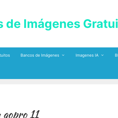
 de Imágenes Gratui
uitos
Bancos de Imágenes
Imagenes IA
B
a gopro 11