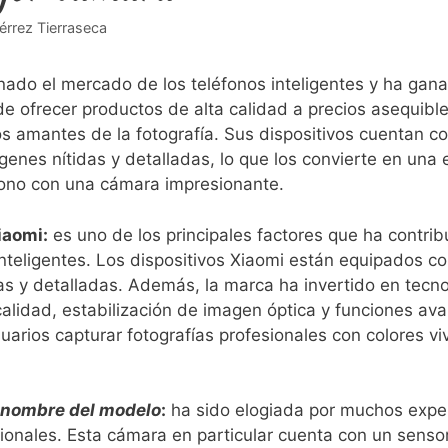
érrez Tierraseca
ado el⁢ mercado de los teléfonos inteligentes y ha gan
 ofrecer productos de alta ‌calidad a precios asequible
os amantes de la fotografía. Sus dispositivos ‍cuentan c
nes nítidas y⁤ detalladas, lo que los​ convierte en una
fono con una cámara impresionante.
iaomi:
es uno de los principales factores que ‌ha contribu
inteligentes. Los dispositivos Xiaomi​ están equipados c
s y detalladas. Además, la marca ha invertido⁤ en tecn
calidad, estabilización de imagen⁣ óptica y funciones a
uarios capturar ⁢fotografías profesionales con colores viv
l nombre del modelo
:
ha sido elogiada por muchos exper
ionales. Esta⁤ cámara en particular cuenta con un senso