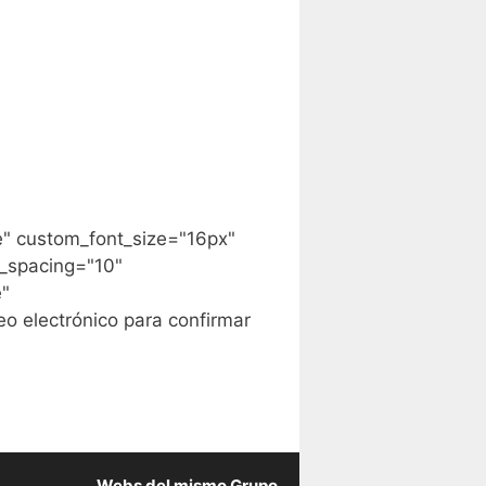
e" custom_font_size="16px"
_spacing="10"
e"
o electrónico para confirmar
Webs del mismo Grupo