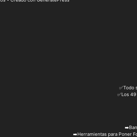
✅
Todo 
✅
Los 49
➡️
Ban
➡️
Herramientas para Poner Fo