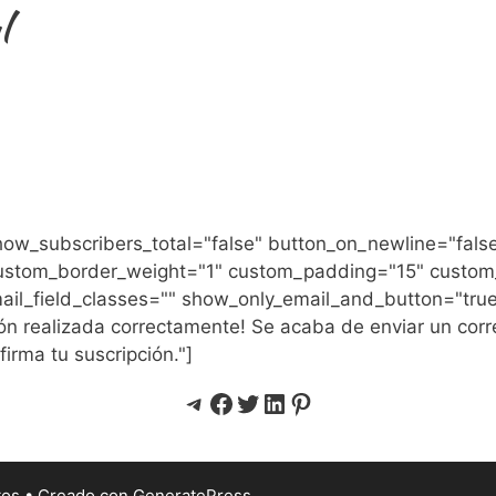
l
how_subscribers_total="false" button_on_newline="fals
ustom_border_weight="1" custom_padding="15" custom
ail_field_classes="" show_only_email_and_button="tru
 realizada correctamente! Se acaba de enviar un corre
firma tu suscripción."]
Telegram
Facebook
Twitter
LinkedIn
Pinterest
tos
• Creado con
GeneratePress