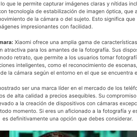
 lo que le permite capturar imágenes claras ‌y nítidas i
on tecnología de ‍estabilización⁢ de imagen óptica, que a
vimiento de la cámara o del sujeto. Esto significa que i
mágenes impresionantes con facilidad.
mara:
Xiaomi ofrece una amplia gama de característica
n atractiva para los amantes de la fotografía. Sus disp
do⁢ retrato, que permite a los usuarios​ tomar fotogra
iones inteligentes, como el reconocimiento de escenas,
de la cámara según el entorno en el que se encuentra e
strado ser una marca líder en‍ el mercado de los teléfo
os de alta calidad ⁢a precios asequibles. Su compromiso 
levado a la creación de dispositivos con cámaras excep
odo momento. Si eres un aficionado a la fotografía y 
​ es definitivamente una opción que debes considerar.