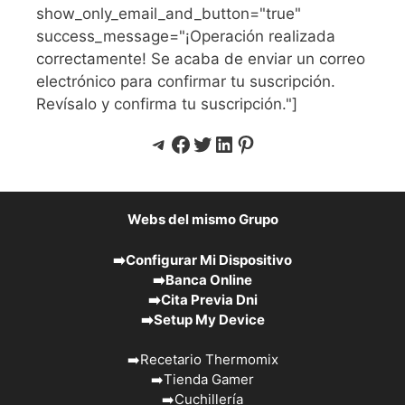
show_only_email_and_button="true"
success_message="¡Operación realizada
correctamente! Se acaba de enviar un correo
electrónico para confirmar tu suscripción.
Revísalo y confirma tu suscripción."]
Telegram
Facebook
Twitter
LinkedIn
Pinterest
Webs del mismo Grupo
➡️
Configurar Mi Dispositivo
➡️
Banca Online
➡️
Cita Previa Dni
➡️
Setup My Device
➡️
Recetario Thermomix
➡️
Tienda Gamer
➡️
Cuchillería