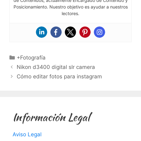
de Contenidos, actualmente Encargado de Contenido y
Posicionamiento. Nuestro objetivo es ayudar a nuestros
lectores.
Categorías
+Fotografía
Nikon d3400 digital slr camera
Cómo editar fotos para instagram
Información Legal
Aviso Legal