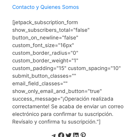
Contacto y Quienes Somos
[jetpack_subscription_form
show_subscribers_total="false"
button_on_newline="false"
custom_font_size="16px"
custom_border_radius="0"
custom_border_weight="1"
custom_padding="15" custom_spacing="10"
submit_button_classes=""
email_field_classes=""
show_only_email_and_button="true"
success_message="¡Operación realizada
correctamente! Se acaba de enviar un correo
electrónico para confirmar tu suscripción.
Revísalo y confirma tu suscripción."]
Telegram
Facebook
Twitter
LinkedIn
Pinterest