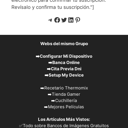
Revísalo y confirma tu suscripción."]
Telegram
Facebook
Twitter
LinkedIn
Pinterest
Webs del mismo Grupo
➡️
Configurar Mi Dispositivo
➡️
Banca Online
➡️
Cita Previa Dni
➡️
Setup My Device
➡️
Recetario Thermomix
➡️
Tienda Gamer
➡️
Cuchillería
➡️
Mejores Películas
Los Artículos Más Vistos:
✅
Todo sobre Bancos de Imágenes Gratuitos