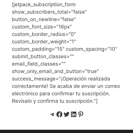
[jetpack_subscription_form
show_subscribers_total="false"
button_on_newline="false"
custom_font_size="16px"
custom_border_radius="0"
custom_border_weight="1"
custom_padding="15" custom_spacing="10"
submit_button_classes=""
email_field_classes=""
show_only_email_and_button="true"
success_message="¡Operación realizada
correctamente! Se acaba de enviar un correo
electrónico para confirmar tu suscripción.
Revísalo y confirma tu suscripción."]
Telegram
Facebook
Twitter
LinkedIn
Pinterest