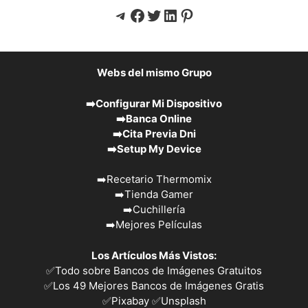
Telegram
Facebook
Twitter
LinkedIn
Pinterest
Webs del mismo Grupo
➡️
Configurar Mi Dispositivo
➡️
Banca Online
➡️
Cita Previa Dni
➡️
Setup My Device
➡️
Recetario Thermomix
➡️
Tienda Gamer
➡️
Cuchillería
➡️
Mejores Películas
Los Artículos Más Vistos:
✅
Todo sobre Bancos de Imágenes Gratuitos
✅
Los 49 Mejores Bancos de Imágenes Gratis
✅Pixabay
✅Unsplash