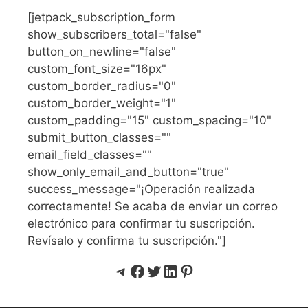
[jetpack_subscription_form
show_subscribers_total="false"
button_on_newline="false"
custom_font_size="16px"
custom_border_radius="0"
custom_border_weight="1"
custom_padding="15" custom_spacing="10"
submit_button_classes=""
email_field_classes=""
show_only_email_and_button="true"
success_message="¡Operación realizada
correctamente! Se acaba de enviar un correo
electrónico para confirmar tu suscripción.
Revísalo y confirma tu suscripción."]
Telegram
Facebook
Twitter
LinkedIn
Pinterest