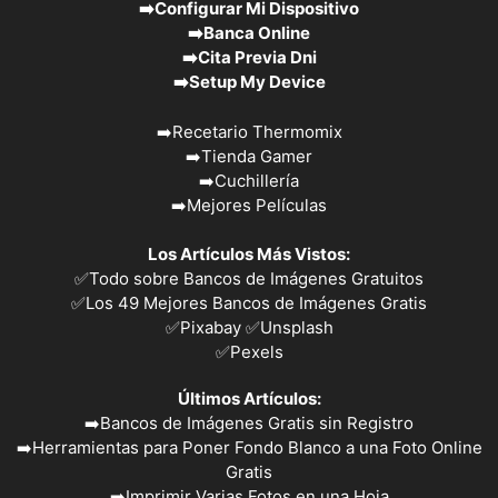
➡️
Configurar Mi Dispositivo
➡️
Banca Online
➡️
Cita Previa Dni
➡️
Setup My Device
➡️
Recetario Thermomix
➡️
Tienda Gamer
➡️
Cuchillería
➡️
Mejores Películas
Los Artículos Más Vistos:
✅
Todo sobre Bancos de Imágenes Gratuitos
✅
Los 49 Mejores Bancos de Imágenes Gratis
✅Pixabay
✅Unsplash
✅
Pexels
Últimos Artículos:
➡️
Bancos de Imágenes Gratis sin Registro
➡️
Herramientas para Poner Fondo Blanco a una Foto Online
Gratis
➡️
Imprimir Varias Fotos en una Hoja