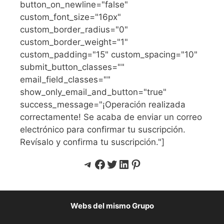
button_on_newline="false"
custom_font_size="16px"
custom_border_radius="0"
custom_border_weight="1"
custom_padding="15" custom_spacing="10"
submit_button_classes=""
email_field_classes=""
show_only_email_and_button="true"
success_message="¡Operación realizada
correctamente! Se acaba de enviar un correo
electrónico para confirmar tu suscripción.
Revísalo y confirma tu suscripción."]
Telegram
Facebook
Twitter
LinkedIn
Pinterest
Webs del mismo Grupo