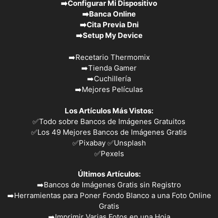
➡️
Configurar Mi Dispositivo
➡️
Banca Online
➡️
Cita Previa Dni
➡️
Setup My Device
➡️
Recetario Thermomix
➡️
Tienda Gamer
➡️
Cuchillería
➡️
Mejores Películas
Los Artículos Más Vistos:
✅
Todo sobre Bancos de Imágenes Gratuitos
✅
Los 49 Mejores Bancos de Imágenes Gratis
✅Pixabay
✅Unsplash
✅
Pexels
Últimos Artículos:
➡️
Bancos de Imágenes Gratis sin Registro
➡️
Herramientas para Poner Fondo Blanco a una Foto Online
Gratis
➡️
Imprimir Varias Fotos en una Hoja